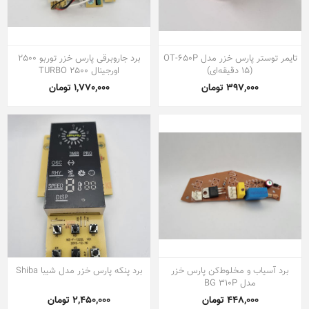
تایمر توستر پارس خزر مدل OT-650P
برد جاروبرقی پارس خزر توربو 2500
(15 دقیقه‌ای)
اورجینال TURBO 2500
397,000 تومان
1,770,000 تومان
برد آسیاب و مخلوط‌کن پارس خزر
برد پنکه پارس خزر مدل شیبا Shiba
مدل BG 310P
448,000 تومان
2,450,000 تومان