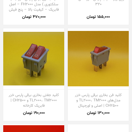
320
سلکتوری ) مدل FH2000 – اصل
فابریک – کیفیت بالا – پنج فیش
155,000 تومان
470,000 تومان
کلید فن بخاری برقی پارس خزر
کلید جفتی بخاری برقی پارس خزر
مدل‌های TL2000، TM2000 و
TL2000، TM2000 و CH2500 |
CH2500 | اصلی و اورجینال
فابریک کارخانه
130,000 تومان
190,000 تومان