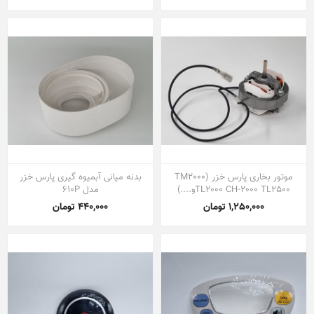
موتور بخاری پارس خزر (TM2000
بدنه میانی آبمیوه گیری پارس خزر
TL2000 CH-2000 TL2500و....)
مدل 610P
1,250,000 تومان
440,000 تومان