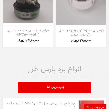
پایه پارچ مخلوط کن پارس خزر مدل
موتور جاروعصایی سایا مدل مرلین
امگا پلاس سفید
(MVC1100-Merlin)
288,000 تومان
2,280,000 تومان
انواع برد پارس خزر
برد پلوپز پارس خزر مدل تفتان RCW-101 (برد و تایمر
موجود نیست
موجود نیست
موجود نیست
)