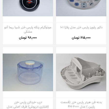
دکور پلوپز پارس خزر مدل پلازا 101
مونوگرام پنکه پارس خزر شیبا ریما آدو
مشکی
615,000 تومان
98,000 تومان
بدنه فن هیتر پارس خزر (قسمت
درب خردکن پارس خزر
پایین ) مدل FH-2000
(فشاری،درپوش) ظرف اصلی مدل