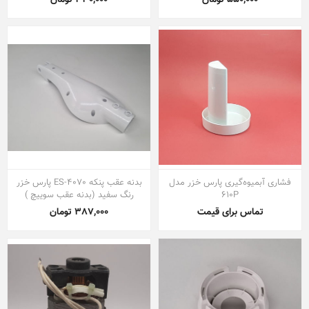
فشاری آبمیوه‌گیری پارس خزر مدل
بدنه عقب پنکه ES-4070 پارس خزر
610P
رنگ سفید (بدنه عقب سوییچ )
تماس برای قیمت
387,000 تومان