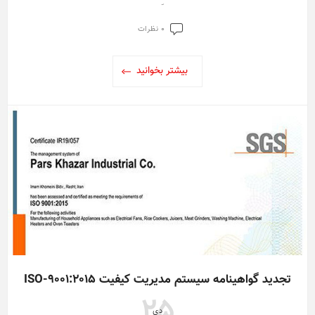
الزامی به تولید و عرضه و سرمایه گذاری در ایران را ندارند طوماری تحت
عنوان نه به مافیای واردات لوازم خانگی تهیه و روزهای یکشنبه تا سه
0 نظرات
شنبه ۷تا۹شهریورماه در محل کارخانه های پارس خزر و پارس زراسا به
امضای مدیران و کارگران زحمتکش برند ملی و تولید ایرانی پارس خزر
بیشتر بخوانید
رسید و جهت امضای سایر زحمتکشان این عرصه ارسال گردید.
تجدید گواهینامه سیستم مدیریت کیفیت ISO-9001:2015
25
دی