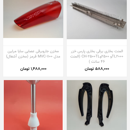
المنت بخاری برقی بخاری پارس خزر
مخزن جاروبرقی عصایی سایا مرلین
TL2000و 2500وCH-2500TL (المنت
مدل MVC-1100 قرمز (مخزن آشغال)
46 سانت )
588,000 تومان
1,488,000 تومان