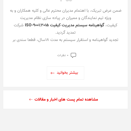
ضمن عرض تبریک، با اهتمام مدیران محترم عالی و کلیه همکاران و به
ویژه تیم نمایندگان و ممیزان در پیاده سازی نظام مدیریت
کیفیت،
گواهینامه سیستم مدیریت کیفیت ISO-9001:2015
شرکت
تمدید گردید.
تجدید گواهینامه و استقرار سیستم به مدت ۱۸سال، قطعا سندی بر
تعهد مدیریت سازمان و کلیه ی همکاران برارتقای سیستم مدیریت
کیفیت است و اهداف سیستم با مشارکت همگانی دستیافتنی بوده
0 نظرات
است و در ادامه مسیرتعالی سازمان را در راستای چشم انداز، ماموریت و
اهداف سازمان هموار خواهد کرد.
بیشتر بخوانید
به امید اینکه شاهد موفقیت ها و سربلندی روزافزون برای سازمان پارس
خزر باشیم.
مشاهده تمام پست های اخبار و مقالات