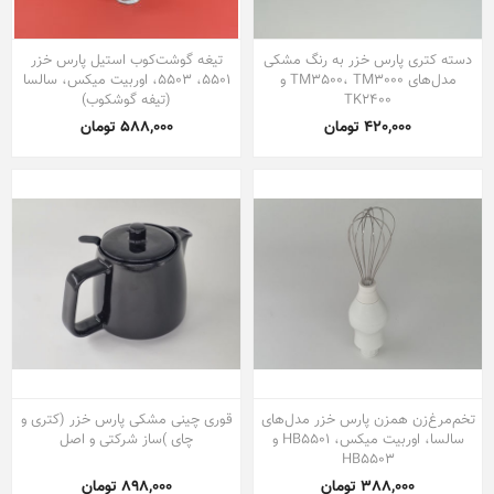
دسته کتری پارس خزر به رنگ مشکی
تیغه گوشت‌کوب استیل پارس خزر
مدل‌های TM3500، TM3000 و
5501، 5503، اوربیت میکس، سالسا
TK2400
(تیفه گوشکوب)
420,000 تومان
588,000 تومان
تخم‌مرغ‌زن همزن پارس خزر مدل‌های
قوری چینی مشکی پارس خزر (کتری و
سالسا، اوربیت میکس، HB5501 و
چای‌ )ساز شرکتی و اصل
HB5503
388,000 تومان
898,000 تومان