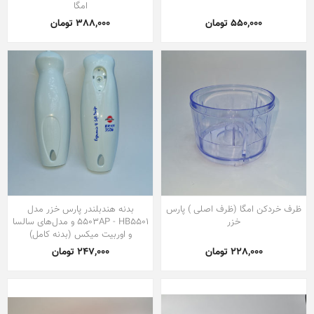
امگا
550,000 تومان
388,000 تومان
ظرف خردکن امگا (ظرف اصلی ) پارس
بدنه هندبلندر پارس خزر مدل
خزر
5503AP - HB5501 و مدل‌های سالسا
و اوربیت میکس (بدنه کامل)
228,000 تومان
247,000 تومان