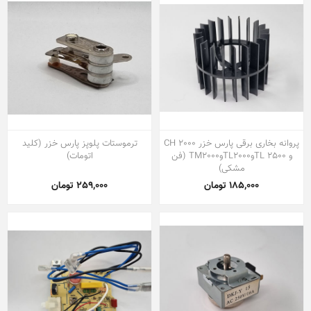
پروانه بخاری برقی پارس خزر CH 2000
ترموستات پلوپز پارس خزر (کلید
و TL 2500وTL2000وTM2000 (فن
اتومات)
مشکی)
185,000 تومان
259,000 تومان