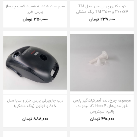
درب کتری پارس خزر مدل TM
سیم ست شده به همراه لامپ چایساز
3000SP و TM 3500 رنگ مشکی
پارس خزر
237,000 تومان
350,000 تومان
مجموعه چرخ‌دنده آبمرکبات‌گیر پارس
درب جاروبرقی پارس خزر و سایا مدل
خزر مدل‌های CJ-1000P، لیموناد،
808 و فوتون (رنگ مشکی)
پالپ، سیتروس
490,000 تومان
888,000 تومان