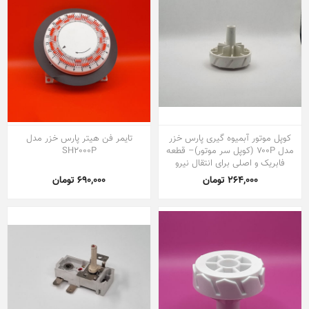
کوپل موتور آبمیوه گیری پارس خزر
تایمر فن هیتر پارس خزر مدل
مدل ۷۰۰P (کوپل سر موتور)– قطعه
SH2000P
فابریک و اصلی برای انتقال نیرو
264,000 تومان
690,000 تومان