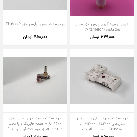
کوپل آبمیوه گیری پارس خزر مدل
ترموستات بخاری پارس خزر FH2000P
ویتاملون (Vitamelon)
349,000 تومان
450,000 تومان
ترموستات بخاری برقی پارس خزر
ترموستات توستر پارس خزر مدل
مدل‌های TM2000، TL2000 و
OT1500 – قطعه فابریک و با دقت
CH2500 | اصلی و فابریک
عملکرد بالا (ترموستات آون توستر )
550,000 تومان
330,000 تومان