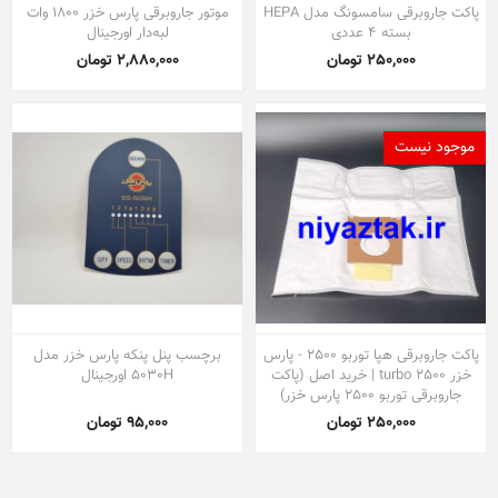
پاکت جاروبرقی سامسونگ مدل HEPA
موتور جاروبرقی پارس خزر 1800 وات
بسته 4 عددی
لبه‌دار اورجینال
250,000 تومان
2,880,000 تومان
موجود نیست
پاکت جاروبرقی هپا توربو 2500 - پارس
برچسب پنل پنکه پارس خزر مدل
خزر turbo 2500 | خرید اصل (پاکت
5030H اورجینال
جاروبرقی توربو 2500 پارس خزر)
250,000 تومان
95,000 تومان