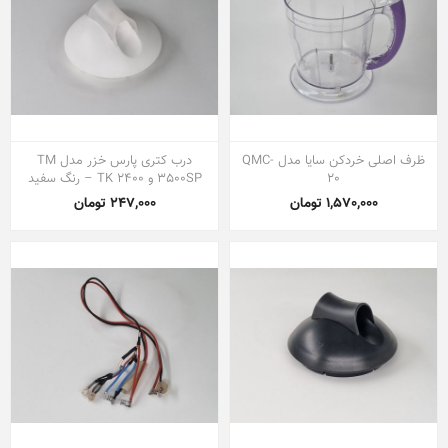
ظرف اصلی خردکن سایا مدل QMC-
درب کتری پارس خزر مدل TM
20
3500SP و TK 2400 – رنگ سفید
1,570,000 تومان
247,000 تومان