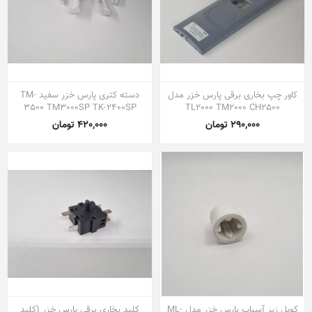
کاور چپ بخاری برقی پارس خزر مدل
دسته کتری پارس خزر سفید TM-
3500 TM3000SP TK-2400SP
TL2000 TM2000 CH2500
290,000 تومان
420,000 تومان
کوپل زیر آسیاب پارس خزر مدل ML-
کلید بخاری برقی پارس خزر (کلید