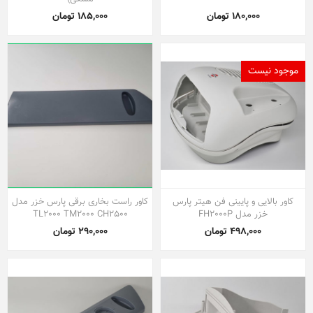
180,000 تومان
185,000 تومان
موجود نیست
کاور بالایی و پایینی فن هیتر پارس
کاور راست بخاری برقی پارس خزر مدل
خزر مدل FH2000P
TL2000 TM2000 CH2500
498,000 تومان
290,000 تومان