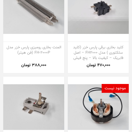
کلید بخاری برقی پارس خزر (کلید
المنت بخاری رومیزی پارس خزر مدل
سلکتوری ) مدل FH2000 – اصل
FH-2000P (فن هیتر)
فابریک – کیفیت بالا – پنج فیش
470,000 تومان
388,000 تومان
موجود نیست