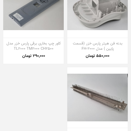
بدنه فن هیتر پارس خزر (قسمت
کاور چپ بخاری برقی پارس خزر مدل
پایین ) مدل FH-2000
TL2000 TM2000 CH2500
550,000 تومان
290,000 تومان