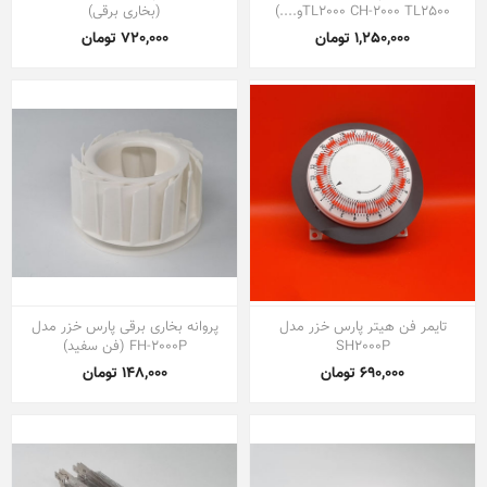
TL2000 CH-2000 TL2500و....)
(بخاری برقی)
1,250,000 تومان
720,000 تومان
تایمر فن هیتر پارس خزر مدل
پروانه بخاری برقی پارس خزر مدل
SH2000P
FH-2000P (فن سفید)
690,000 تومان
148,000 تومان