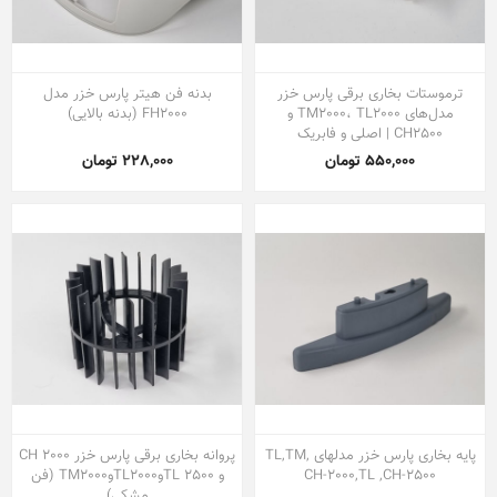
ترموستات بخاری برقی پارس خزر
بدنه فن هیتر پارس خزر مدل
مدل‌های TM2000، TL2000 و
FH2000 (بدنه بالایی)
CH2500 | اصلی و فابریک
550,000 تومان
228,000 تومان
پایه بخاری پارس خزر مدلهای TL,TM,
پروانه بخاری برقی پارس خزر CH 2000
CH-2000,TL ,CH-2500
و TL 2500وTL2000وTM2000 (فن
مشکی)