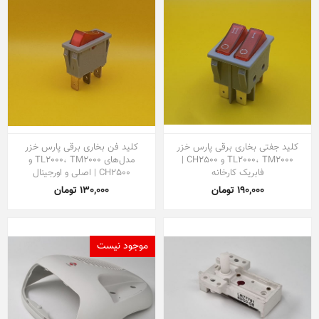
کلید جفتی بخاری برقی پارس خزر
کلید فن بخاری برقی پارس خزر
TL2000، TM2000 و CH2500 |
مدل‌های TL2000، TM2000 و
فابریک کارخانه
CH2500 | اصلی و اورجینال
190,000 تومان
130,000 تومان
موجود نیست