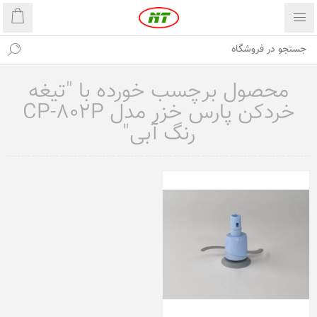
محصول برچسب خورده با "تیغه
خردکن پارس خزر مدل CP-802P
رنگ آبی"