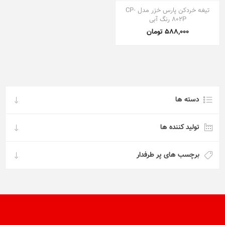
تیغه خردکن پارس خزر مدل CP-
802P رنگ آبی
588,000 تومان
دسته ها
تولید کننده ها
برچسب های پر طرفدار