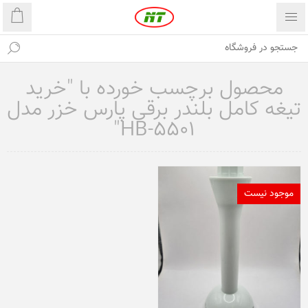
محصول برچسب خورده با "خرید
تیغه کامل بلندر برقی پارس خزر مدل
HB-5501"
موجود نیست