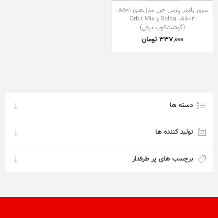
سری بلندر پارس خزر مدل‌های 5501،
5503، Salsa و Orbit Mix
(گوشت‌کوب برقی)
337,000 تومان
دسته ها
تولید کننده ها
برچسب های پر طرفدار