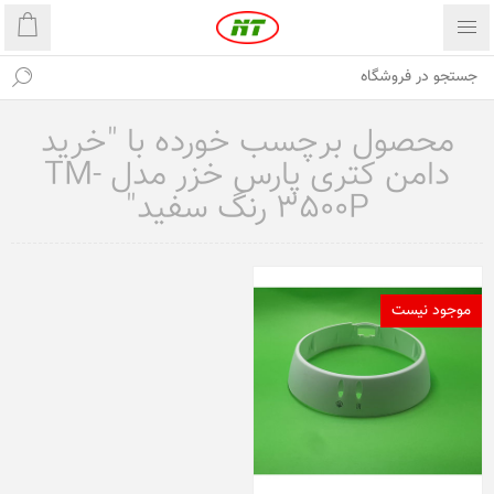
محصول برچسب خورده با "خرید
دامن کتری پارس خزر مدل TM-
3500P رنگ سفید"
موجود نیست