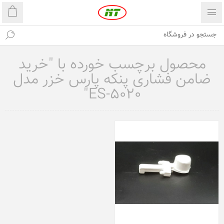
محصول برچسب خورده با "خرید
ضامن فشاری پنکه پارس خزر مدل
ES-5020"