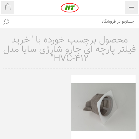
محصول برچسب خورده با "خرید
فیلتر پارچه ای جارو شارژی سایا مدل
HVC-412"