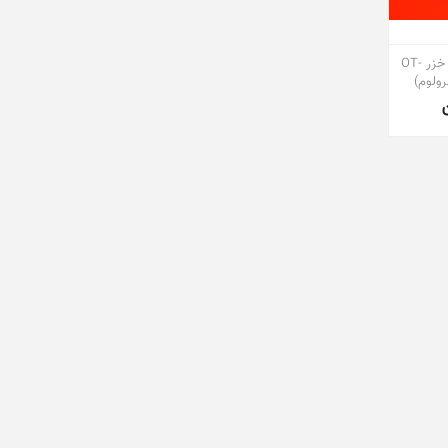
دکمه تایمر توستر پارس خزر OT-