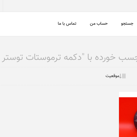
جستجو
حساب من
تماس با ما
خورده با "دکمه ترموستات توستر پارس خز