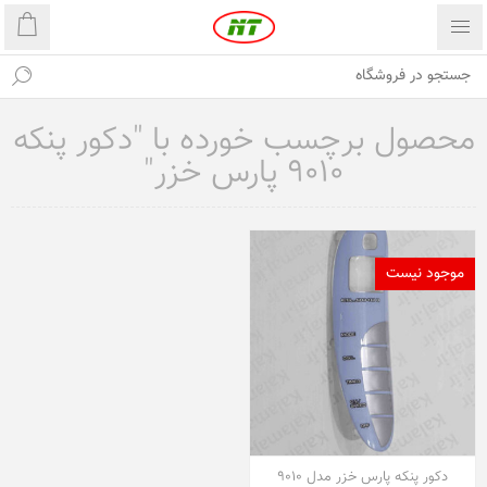
محصول برچسب خورده با "دکور پنکه
9010 پارس خزر"
موجود نیست
دکور پنکه پارس خزر مدل 9010