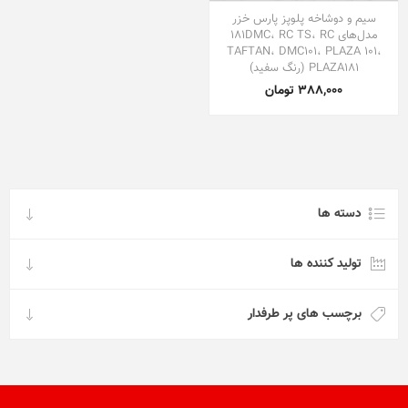
سیم و دوشاخه پلوپز پارس خزر
مدل‌های 181DMC، RC TS، RC
TAFTAN، DMC101، PLAZA 101،
PLAZA181 (رنگ سفید)
388,000 تومان
دسته ها
تولید کننده ها
برچسب های پر طرفدار