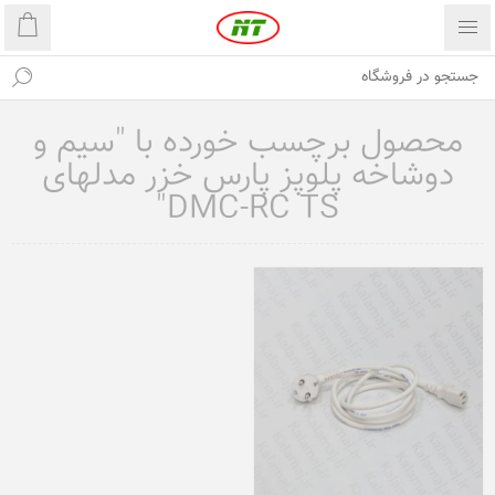
محصول برچسب خورده با "سیم و
دوشاخه پلوپز پارس خزر مدلهای
DMC-RC TS"