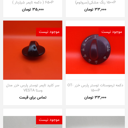
1500P رنگ مشکی(سرولوم)
650P ( دکمه تایمر شیاردار )
33,000 تومان
35,000 تومان
موجود نیست
موجود نیست
دکمه ترموستات توستر پارس خزر OT-
سر کلید تایمر توستر پارس خزر مدل
1500P
وستا VESTA
33,000 تومان
تماس برای قیمت
موجود نیست