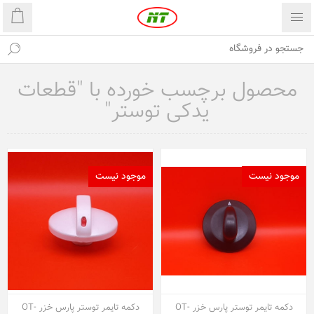
محصول برچسب خورده با "قطعات
یدکی توستر"
موجود نیست
موجود نیست
دکمه تایمر توستر پارس خزر OT-
دکمه تایمر توستر پارس خزر OT-