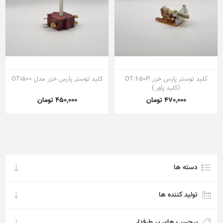
کلید توستر پارس خزر OT-650P
کلید توستر پارس خزر مدل OT1500
(کلید پاور )
470,000 تومان
450,000 تومان
دسته ها
تولید کننده ها
برچسب های پر طرفدار