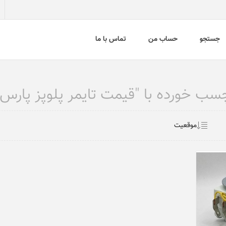
جستجو
حساب من
تماس با ما
 خورده با "قیمت تایمر پلوپز پارس 