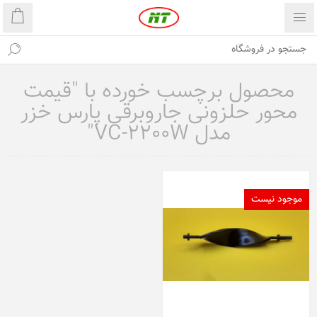
محصول برچسب خورده با "قیمت
محور حلزونی جاروبرقی پارس خزر
مدل VC-2200W"
موجود نیست