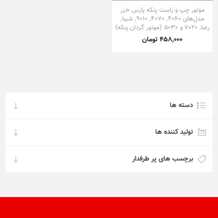
موتور چپ و راست پنکه پارس خزر
مدل‌های 4060, 4070, 9010, شیبا,
رعنا, 7020 و 5030 (موتور گردان پنکه)
458,000 تومان
دسته ها
تولید کننده ها
برچسب های پر طرفدار