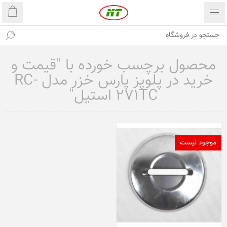
محصول برچسب خورده با "قیمت و
خرید در پلوپز پارس خزر مدل RC-
271TC استیل"
موجود نیست