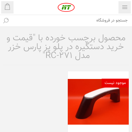
محصول برچسب خورده با "قیمت و
خرید دستگیره در پلو پز پارس خزر
مدل RC-271"
موجود نیست