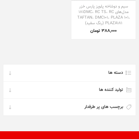
سیم و دوشاخه پلوپز پارس خزر
مدل‌های 181DMC، RC TS، RC
TAFTAN، DMC101، PLAZA 101،
PLAZA181 (رنگ سفید)
388,000 تومان
دسته ها
تولید کننده ها
برچسب های پر طرفدار