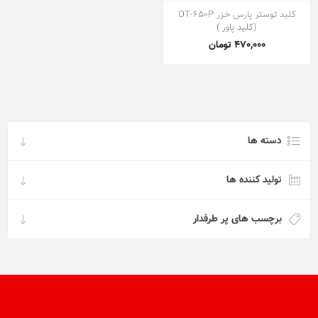
کلید توستر پارس خزر OT-650P
(کلید پاور )
470,000 تومان
دسته ها
تولید کننده ها
برچسب های پر طرفدار