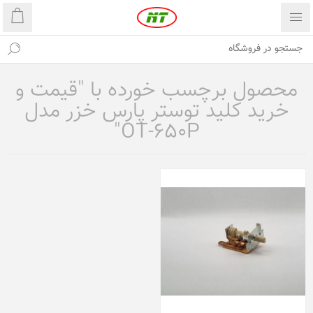
محصول برچسب خورده با "قیمت و
خرید کلید توستر پارس خزر مدل
OT-650P"