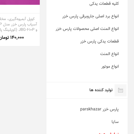
کلیه قطعات یدکی
انواع برد اصلی جاروبرقی پارس خزر
کوپل آبمیوه‌گیری، مخل
آسی
انواع المنت اصلی محصولات پارس خزر
و JBG-610P (کوپلینگ پارچ-کوپلر)
140,000 تومان
قطعات یدکی پارس خزر
انواع المنت
انواع موتور
تولید کننده ها
پارس خزر parskhazar
سایا