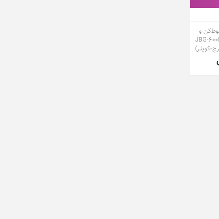
وط‌کن و
اب پارس خزر مدل JBG-600P