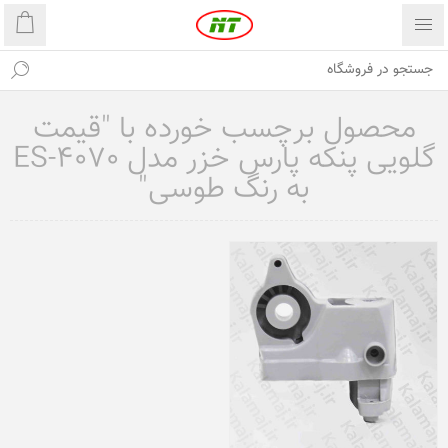
محصول برچسب خورده با "قیمت
گلویی پنکه پارس خزر مدل ES-4070
به رنگ طوسی"