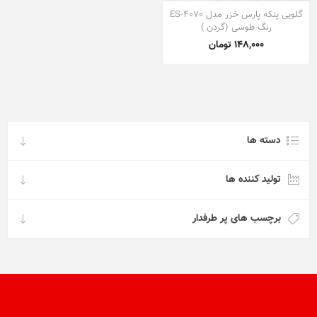
گلویی پنکه پارس خزر مدل ES-4070
رنگ طوسی (گردن )
148,000 تومان
دسته ها
تولید کننده ها
برچسب های پر طرفدار