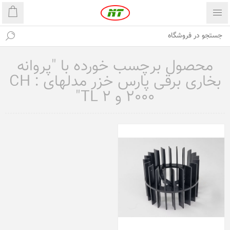
محصول برچسب خورده با "پروانه
بخاری برقی پارس خزر مدلهای : CH
2000 و TL 2"