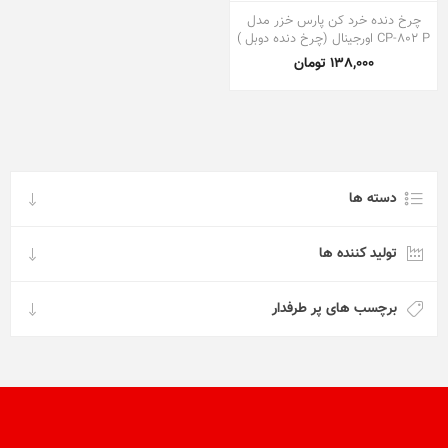
چرخ دنده خرد کن پارس خزر مدل
CP-802 P اورجینال (چرخ دنده دوبل )
138,000 تومان
دسته ها
تولید کننده ها
برچسب های پر طرفدار