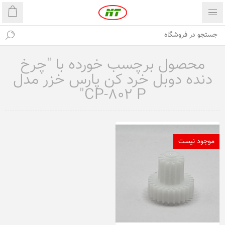
محصول برچسب خورده با "چرخ
دنده دوبل خرد کن پارس خزر مدل
CP-802 P"
موجود نیست