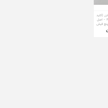
زر (کلید
سلکتوری ) مدل FH2000 – اصل
 پنج فیش