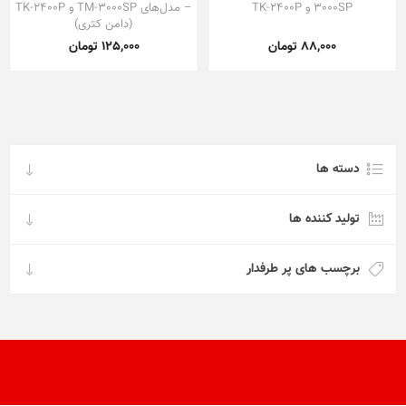
3000SP و TK-2400P
– مدل‌های TM-3000SP و TK-2400P
(دامن کتری)
88,000 تومان
125,000 تومان
دسته ها
تولید کننده ها
برچسب های پر طرفدار