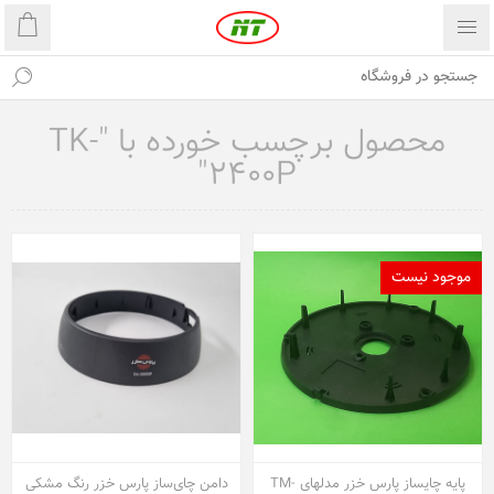
محصول برچسب خورده با "TK-
2400P"
موجود نیست
پایه چایساز پارس خزر مدلهای TM-
دامن چای‌ساز پارس خزر رنگ مشکی