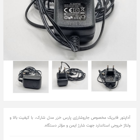
آداپتور فابریک مخصوص جاروشارژی پارس خزر مدل شارک، با کیفیت بالا و
ولتاژ خروجی استاندارد جهت شارژ ایمن و مؤثر دستگاه.