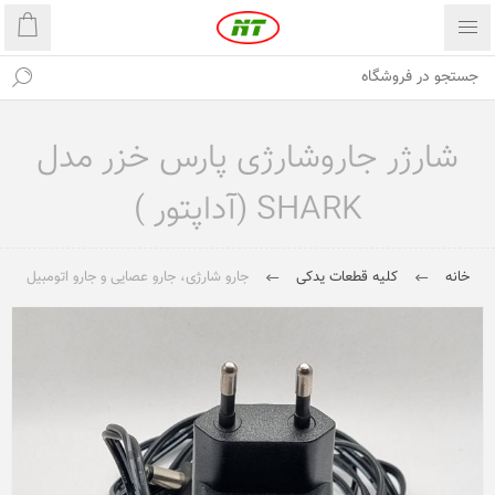
شارژر جاروشارژی پارس خزر مدل
SHARK (آداپتور )
خانه
کلیه قطعات یدکی
جارو شارژی، جارو عصایی و جارو اتومبیل