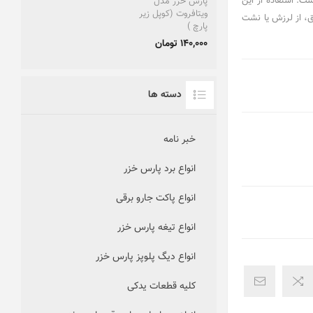
ت. استفاده از این
پارس خزر مدل
ویتافروت (کوپل زیر
ق، از لرزش یا نشت
پارچ )
140,000 تومان
دسته ها
خبر نامه
انواع برد پارس خزر
انواع پاکت جارو برقی
انواع تیغه پارس خزر
انواع دیگ پلوپز پارس خزر
کلیه قطعات یدکی