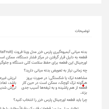
توضیحات
قطعه به دلیل قرار گرفتن در مرکز فشار دستگاه، ممکن اس
اورجینال این قطعه برای حفظ سلامت کلی دستگاه و جلوگیر
چه زمانی نیاز به تعویض بدنه میانی دارید؟
مشاهده ترک یا شکستگی: در صورت بروز
لرزش غیرعا
هرگونه ترک کوچک، ممکن است در حین کار
باشد، تعاد
قطعه از هم پاشیده و به تیغه‌ها آسیب جدی
لرزش شدید
بزند.
چرا باید قطعه اورجینال پارس خزر را انتخاب کنید؟
تطابق میلی‌متری: قطعات فابریک دقیقاً مطابق با طرا