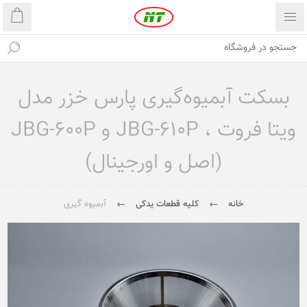
بسکت آبمیوه‌گیری پارس خزر مدل
ویتا فروت ، JBG-610P و JBG-600P
(اصل و اورجینال)
خانه
کلیه قطعات یدکی
آبمیوه گیری