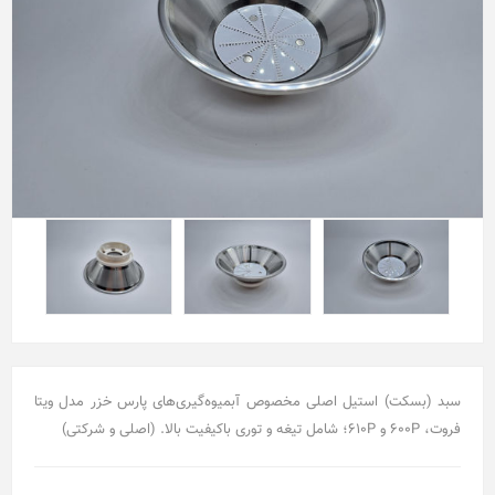
سبد (بسکت) استیل اصلی مخصوص آبمیوه‌گیری‌های پارس خزر مدل ویتا
فروت، 600P و 610P؛ شامل تیغه و توری باکیفیت بالا. (اصلی و شرکتی)