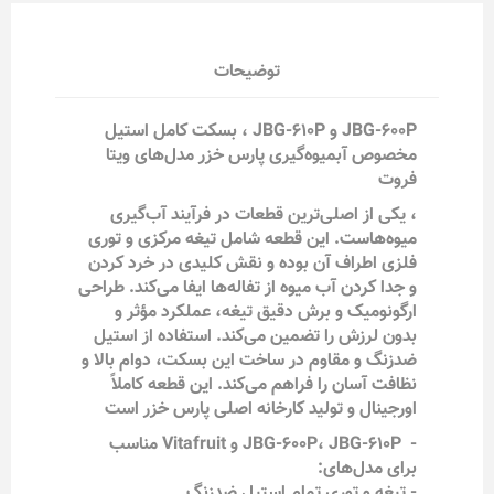
توضیحات
JBG-600P و JBG-610P ، بسکت کامل استیل
مخصوص آبمیوه‌گیری پارس خزر مدل‌های ویتا
فروت
، یکی از اصلی‌ترین قطعات در فرآیند آب‌گیری
میوه‌هاست. این قطعه شامل تیغه مرکزی و توری
فلزی اطراف آن بوده و نقش کلیدی در خرد کردن
و جدا کردن آب میوه از تفاله‌ها ایفا می‌کند. طراحی
ارگونومیک و برش دقیق تیغه، عملکرد مؤثر و
بدون لرزش را تضمین می‌کند. استفاده از استیل
ضدزنگ و مقاوم در ساخت این بسکت، دوام بالا و
نظافت آسان را فراهم می‌کند. این قطعه کاملاً
اورجینال و تولید کارخانه اصلی پارس خزر است
- JBG-600P، JBG-610P و Vitafruit مناسب
برای مدل‌های:
- تیغه و توری تمام استیل ضدزنگ