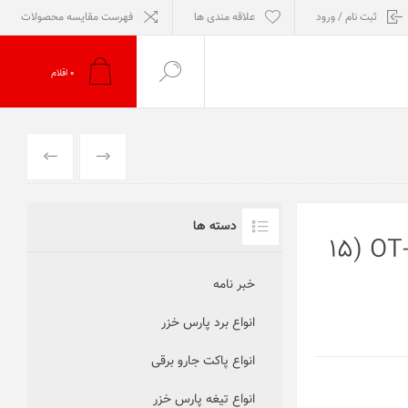
ثبت نام / ورود
علاقه مندی ها
فهرست مقایسه محصولات
0
اقلام
قبلی
بعدی
دسته ها
تایمر توستر پارس خزر مدل OT-650P (15
خبر نامه
انواع برد پارس خزر
انواع پاکت جارو برقی
انواع تیغه پارس خزر