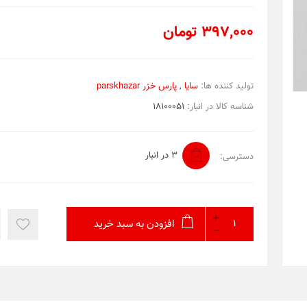
397,000 تومان
تولید کننده ها:
سایا
,
پارس خزر parskhazar
شناسه کالا در انبار:
18100051
3 در انبار
دسترسی:
افزودن به سبد خرید