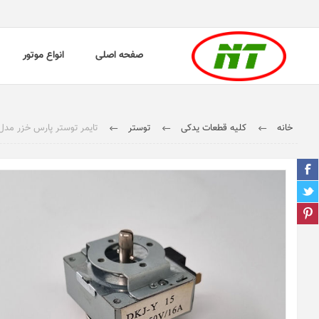
صفحه اصلی
انواع موتور
خانه
کلیه قطعات یدکی
توستر
تایمر توستر پارس خزر مدل OT-650P (15 دقیقه‌ا