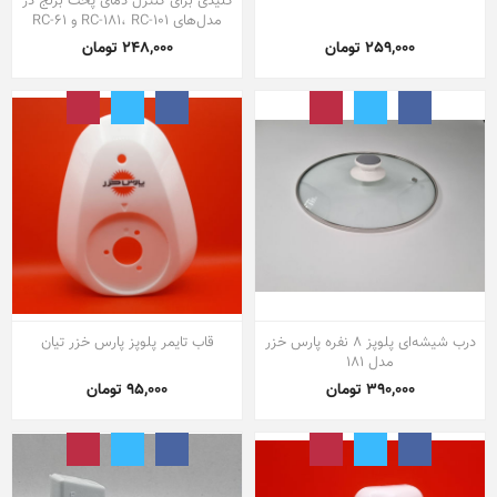
کلیدی برای کنترل دمای پخت برنج در
مدل‌های RC-181، RC-101 و RC-61
259,000 تومان
248,000 تومان
درب شیشه‌ای پلوپز ۸ نفره پارس خزر
قاب تایمر پلوپز پارس خزر تیان
مدل ۱۸۱
390,000 تومان
95,000 تومان