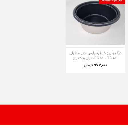
دیگ پلوپز ۸ نفره پارس خزر مدلهای
RC-181، TS-181، تیان و کندوج
977,000 تومان