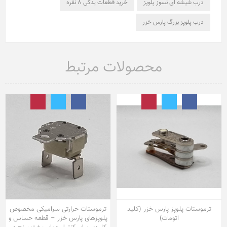
درب شیشه ای نسوز پلوپز
خرید قطعات یدکی ۸ نفره
درب پلوپز بزرگ پارس خزر
محصولات مرتبط
ترموستات پلوپز پارس خزر (کلید
ترموستات حرارتی سرامیکی مخصوص
اتومات)
پلوپزهای پارس خزر – قطعه حساس و