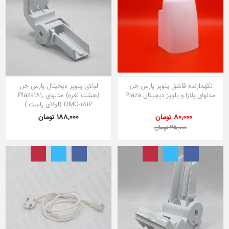
نگهدارنده قاشق پلوپز پارس خزر
لولای پلوپز دیجیتال پارس خزر
مدلهای پلازا و پلوپز دیجیتال Plaza
(هشت نفره) مدلهای Plaza181,
DMC-181P (لولای راست )
80,000 تومان
188,000 تومان
25,000 تومان