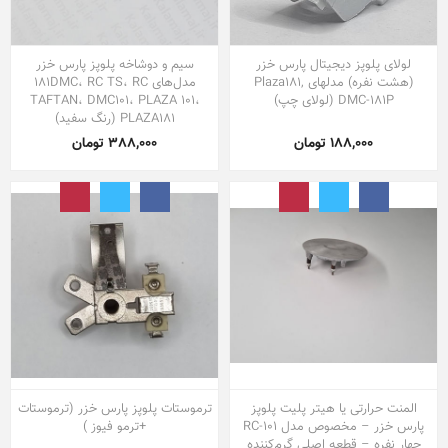
لولای پلوپز دیجیتال پارس خزر
سیم و دوشاخه پلوپز پارس خزر
(هشت نفره) مدلهای Plaza181,
مدل‌های 181DMC، RC TS، RC
DMC-181P (لولای چپ)
TAFTAN، DMC101، PLAZA 101،
PLAZA181 (رنگ سفید)
188,000 تومان
388,000 تومان
المنت حرارتی یا هیتر پلیت پلوپز
ترموستات پلوپز پارس خزر (ترموستات
پارس خزر – مخصوص مدل RC-101
+ترمو فیوز )
چهار نفره – قطعه اصلی گرم‌کننده