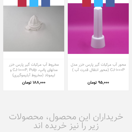
محور آب مرکبات گیر پارس خزر مدل
مخروط آب مرکبات گیر پارس خزر
CJ-1000P (محور انتقال قدرت آب )
مدلهای پالپ، CJ-1000P, Pulp و
لیموناد (مخروط آبلیموگیری)
95,000 تومان
188,000 تومان
خریداران این محصول، محصولات
زیر را نیز خریده اند