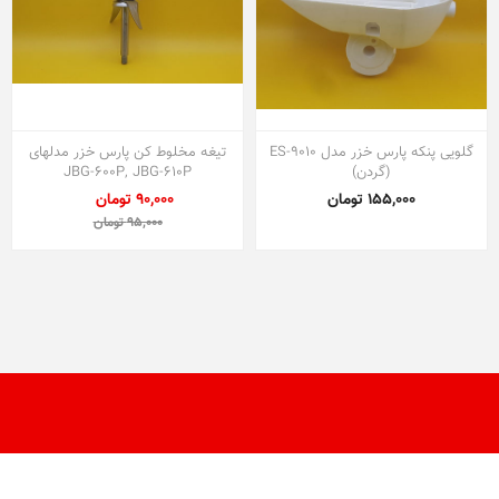
گلویی پنکه پارس خزر مدل ES-9010
تیغه مخلوط کن پارس خزر مدلهای
(گردن)
JBG-600P, JBG-610P
155,000 تومان
90,000 تومان
95,000 تومان