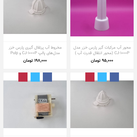
محور آب مرکبات گیر پارس خزر مدل
مخروط آب پرتقال گیری پارس خزر
CJ-1000P (محور انتقال قدرت آب )
مدل‌های پالپ CJ-1000P و Pulp
95,000 تومان
198,000 تومان