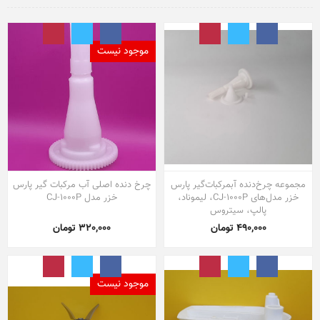
موجود نیست
مجموعه چرخ‌دنده آبمرکبات‌گیر پارس
چرخ دنده اصلی آب مرکبات گیر پارس
خزر مدل‌های CJ-1000P، لیموناد،
خزر مدل CJ-1000P
پالپ، سیتروس
490,000 تومان
320,000 تومان
موجود نیست