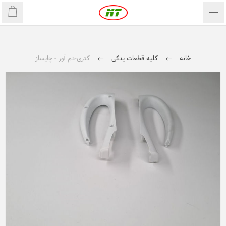
خانه
کلیه قطعات یدکی
کتری-دم آور - چایساز