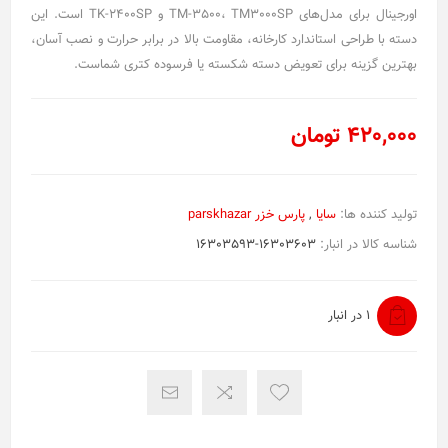
اورجینال برای مدل‌های TM-3500، TM3000SP و TK-2400SP است. این
دسته با طراحی استاندارد کارخانه، مقاومت بالا در برابر حرارت و نصب آسان،
بهترین گزینه برای تعویض دسته شکسته یا فرسوده کتری شماست.
420,000 تومان
تولید کننده ها:
سایا
,
پارس خزر parskhazar
شناسه کالا در انبار:
16303593-16303603
1 در انبار