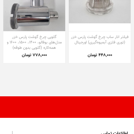
فیلتر انار ساب چرخ گوشت پارس خزر
گلویی چرخ گوشت پارس خزر
(توری فلزی آبمیوه‌گیری) اورجینال
مدل‌های بوفالو، 1400، 1500، 1600 و
همه‌کاره (گلویی بدون طوقه)
448,000 تومان
778,000 تومان
اطلاعات تماس