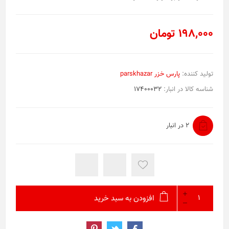
198,000 تومان
تولید کننده:
پارس خزر parskhazar
شناسه کالا در انبار:
17400032
2 در انبار
افزودن به سبد خرید