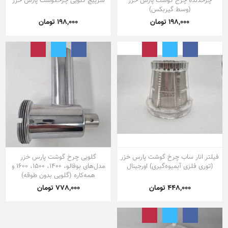
چرخدنده چرخ گوشت پارس خزر
سرپیچ گلویی چرخگوشت پارس خزر
(وسط گیربکس)
198,000 تومان
198,000 تومان
فیلتر انار ساب چرخ گوشت پارس خزر
گلویی چرخ گوشت پارس خزر
(توری فلزی آبمیوه‌گیری) اورجینال
مدل‌های بوفالو، 1400، 1500، 1600 و
همه‌کاره (گلویی بدون طوقه)
448,000 تومان
778,000 تومان