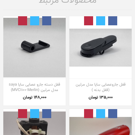
محصولات مرتبط
قفل جاروعصایی سایا مدل مرلین
قفل دسته جارو عصایی سایا saya
(قفل بدنه )
مدل مرلین (MVC1100-Merlin)
135,000 تومان
148,000 تومان