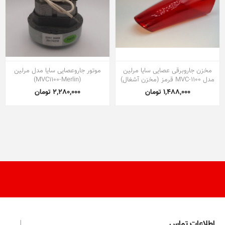
مخزن جاروبرقی عصایی سایا مرلین
موتور جاروعصایی سایا مدل مرلین
مدل MVC-1100 قرمز (مخزن آشغال)
(MVC1100-Merlin)
1,488,000 تومان
2,280,000 تومان
اطلاعات تماس