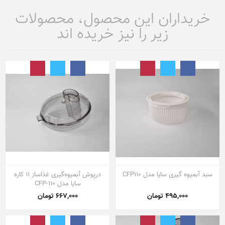
خریداران این محصول، محصولات
زیر را نیز خریده اند
سبد آبمیوه گیری سایا مدل CFP110
درپوش آبمیوه‌گیری غذاساز 11 کاره
سایا مدل CFP-110
495,000 تومان
667,000 تومان