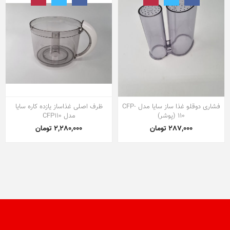
فشاری دوقلو غذا ساز سایا مدل CFP-
ظرف اصلی غذاساز یازده کاره سایا
110 (پوشر)
مدل CFP110
287,000 تومان
2,280,000 تومان