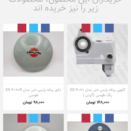
زیر را نیز خریده اند
گلویی پنکه پارس خزر مدل ES-4070
دکور پنکه پارس خزر مدل ES-4070R
رنگ طوسی (گردن )
طوسی
148,000 تومان
98,000 تومان