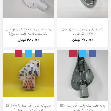
بدنه سوئیچ پنکه پارس خزر مدل
بدنه عقب پنکه ES-4070 پارس خزر
4070 رنگ طوسی
رنگ سفید (بدنه عقب سوییچ )
277,000 تومان
387,000 تومان
بدنه عقب پنکه پارس خزر مدل ES-
برد پنکه پارس خزر مدل ES-4070R
4070 رنگ طوسی
(برد الکترونیکی اصلی )