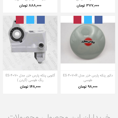
377,000 تومان
888,000 تومان
دکور پنکه پارس خزر مدل ES-4070R
گلویی پنکه پارس خزر مدل ES-4070
طوسی
رنگ طوسی (گردن )
98,000 تومان
148,000 تومان
خریداران این محصول، محصولات