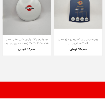
برچسب پنل پنکه پارس خزر مدل
مونوگرام پنکه پارس خزر سفید مدل
5030H اورجینال
7010 4010 4030 (همه مدلهای جدید)
95,000 تومان
98,000 تومان