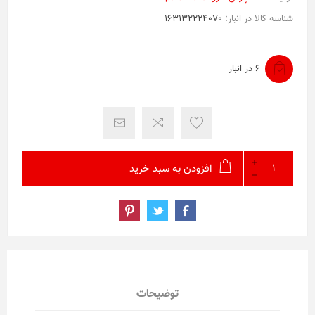
شناسه کالا در انبار:
163132224070
6 در انبار
افزودن به سبد خرید
توضیحات