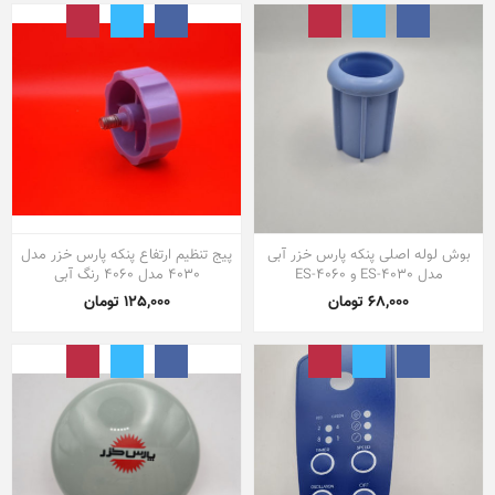
بوش لوله اصلی پنکه پارس خزر آبی
پیج تنظیم ارتفاع پنکه پارس خزر مدل
مدل ES-4030 و ES-4060
4030 مدل 4060 رنگ آبی
68,000 تومان
125,000 تومان