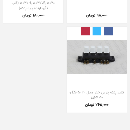
5030H, 5030W, 5020 (قاب
نگهدارنده پایه پنکه)
98,000 تومان
180,000 تومان
کلید پنکه پارس خزر مدل ES-5020 و
ES-4010
265,000 تومان