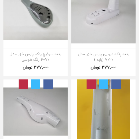
بدنه پنکه دیواری پارس خزر مدل
بدنه سوئیچ پنکه پارس خزر مدل
7020 (پایه )
4070 رنگ طوسی
277,000 تومان
277,000 تومان