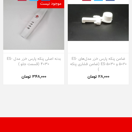
موجود نیست
ضامن پنکه پارس خزر مدل‌های ES-
بدنه اصلی پنکه پارس خزر مدل ES-
5020 و ES-5030 (ضامن فشاری پنکه
4030 (قسمت جلو )
)
28,000 تومان
348,000 تومان