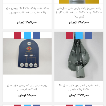
بدنه سوییچ پنکه پارس خزر مدل‌های
بدنه عقب پنکه ES-4070 پارس خزر
ES-4010 و ES-4020 (بدنه عقب کلید)
رنگ سفید (بدنه عقب سوییچ )
(نیم تنه)
397,000 تومان
387,000 تومان
بدنه عقب پنکه پارس خزر مدل ES-
برچسب پنل پنکه پارس خزر مدل
4070 رنگ طوسی
5030H اورجینال
377,000 تومان
95,000 تومان