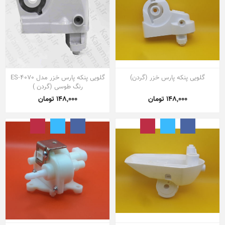
گلویی پنکه پارس خزر (گردن)
گلویی پنکه پارس خزر مدل ES-4070
رنگ طوسی (گردن )
148,000 تومان
148,000 تومان