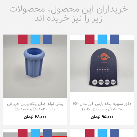
خریداران این محصول، محصولات
زیر را نیز خریده اند
دکور سوییچ پنکه پارس خزر مدل ES-
بوش لوله اصلی پنکه پارس خزر آبی
5030 (برچسب پنل کلید)
مدل ES-4030 و ES-4060
95,000 تومان
68,000 تومان