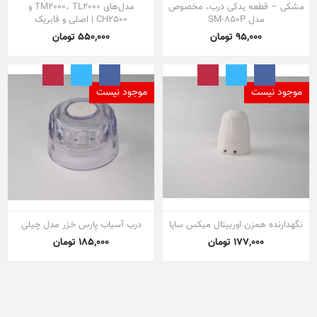
مشکی – قطعه یدکی درب، مخصوص
مدل‌های TM2000، TL2000 و
مدل‌ SM-850P
CH2500 | اصلی و فابریک
95,000 تومان
550,000 تومان
موجود نیست
موجود نیست
نگهدارنده همزن اوربیتال میکس سایا
درب آسیاب پارس خزر مدل چیلی
177,000 تومان
185,000 تومان