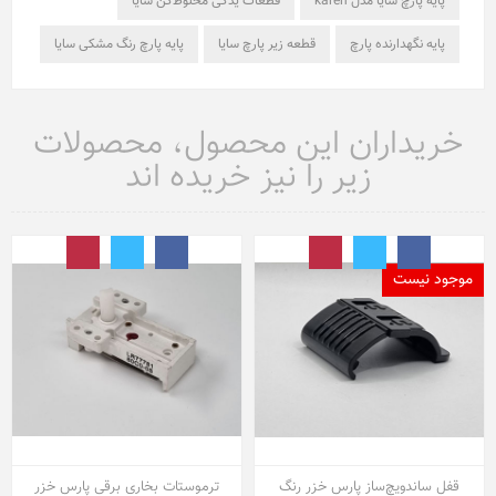
پایه پارچ سایا مدل karen
قطعات یدکی مخلوط‌کن سایا
پایه نگهدارنده پارچ
قطعه زیر پارچ سایا
پایه پارچ رنگ مشکی سایا
خریداران این محصول، محصولات
زیر را نیز خریده اند
موجود نیست
قفل ساندویچ‌ساز پارس خزر رنگ
ترموستات بخاری برقی پارس خزر