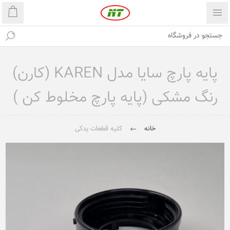
پایه پارچ سایا مدل KAREN (کارن)
رنگ مشکی (پایه پارچ مخلوط کن )
خانه
کلیه قطعات یدکی