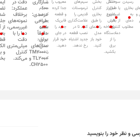
سازگاری
دقت در
ایم
رسیدن
حتماً
سوختگی
بخش
سیم‌های
معیوب را
را
۱۰۰
عملکرد:
تض
ای
بخاری
یا صدای
قبل از
کنترل
ترموستات
جدا کرده
محکم
درصدی:
برخلاف
شده
 و
به
غیرعادی
شروع
بخاری
قدیمی را
و قطعه
کرده و
طراحی
نمونه‌های
جلو
دمای
کار،
از بخش
را طبق
علامت‌گذاری
فابریک
پس از
شده
غیررسمی،
از 
مطلوب
کنترل
دوشاخه
راهنمای
کنید تا در
جدید را
بستن
دقیقاً
دما را با
به 
دما
دستگاه
مدل
نصب قطعه
در جای
بدنه،
برای
دقت
قط
را از
خود باز
جدید اشتباه
خود قرار
عملکرد
مدل‌های
میلی‌متری
الک
برق
کنید.
رخ ندهد.
دهید.
دستگاه
TM2000،
کنترل
و ب
بکشید.
را تست
TL2000 و
می‌کند.
بخا
کنید.
CH2500.
سی و نظر خود را بنویسید