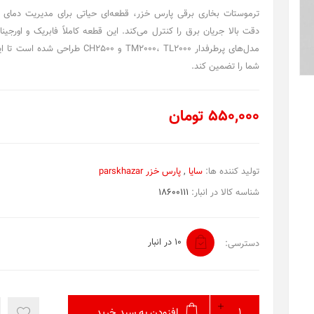
ترموستات بخاری برقی پارس خزر، قطعه‌ای حیاتی برای مدیریت دمای 
دقت بالا جریان برق را کنترل می‌کند. این قطعه کاملاً فابریک و اورج
مدل‌های پرطرفدار TM2000، TL2000 و CH2500 طر
شما را تضمین کند.
550,000 تومان
تولید کننده ها:
سایا
,
پارس خزر parskhazar
شناسه کالا در انبار:
18600111
10 در انبار
دسترسی:
افزودن به سبد خرید