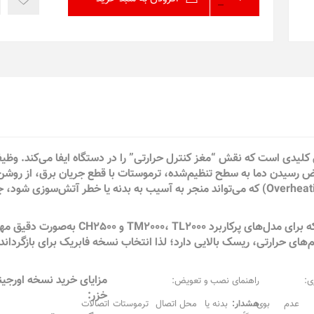
لیدی است که نقش “مغز کنترل حرارتی” را در دستگاه ایفا می‌کند. وظی
رسیدن دما به سطح تنظیم‌شده، ترموستات با قطع جریان برق، از روشن
مداوم المنت جلوگیری کرده و از گرم شدن بیش از حد (Overheating) که می‌تواند منجر به آسیب به بدنه یا خطر آتش‌سوز
این محصول، قطعه یدکی اصلی و شرکتی پارس خزر است که برای مدل‌های پرکاربرد TM2000، TL2000
های حرارتی، ریسک بالایی دارد؛ لذا انتخاب نسخه فابریک برای بازگرداند
مزایای خرید نسخه اورجین
ی:
راهنمای نصب و تعویض:
خزر:
عدم
بوی
هشدار:
بدنه یا
محل اتصال
ترموستات
اتصالات