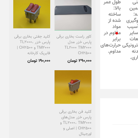
نی
طول عمر
مین
بالا:
:
ساخته
گیری
شده از
آسیب
مواد
سایر
مقاوم در
کاور راست بخاری برقی
کلید جفتی بخاری برقی
عات
برابر
پارس خزر مدل
پارس خزر TL2000،
ترونیکی
حرارت‌های
TL2000 TM2000
TM2000 و CH2500 |
دنه
مداوم.
CH2500
فابریک کارخانه
ری.
290,000 تومان
190,000 تومان
کلید فن بخاری برقی
پارس خزر مدل‌های
TL2000، TM2000 و
CH2500 | اصلی و
اورجینال