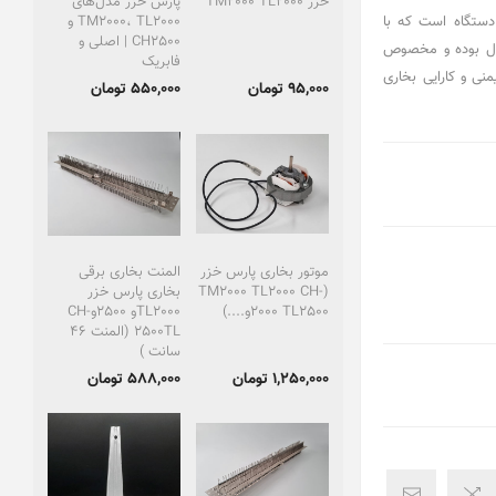
خزر TM2000 TL2000
پارس خزر مدل‌های
دستگاه است که با
TM2000، TL2000 و
CH2500 | اصلی و
ینال بوده و مخصوص
فابریک
احی شده است تا ایمنی و کارایی بخاری
95,000 تومان
550,000 تومان
موتور بخاری پارس خزر
المنت بخاری برقی
(TM2000 TL2000 CH-
بخاری پارس خزر
2000 TL2500و....)
TL2000و 2500وCH-
2500TL (المنت 46
سانت )
1,250,000 تومان
588,000 تومان