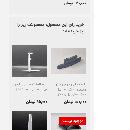
130,000 تومان
خریداران این محصول، محصولات زیر را
نیز خریده اند
پایه بخاری پارس خزر
پایه المنت بخاری پارس
مدلهای TL,TM, CH-
خزر TM2000 TL2000
2000,TL ,CH-2500
180,000 تومان
95,000 تومان
موجود نیست