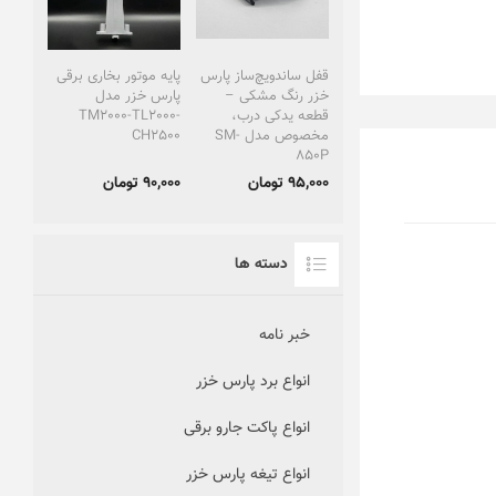
قفل ساندویچ‌ساز پارس
پایه موتور بخاری برقی
خزر رنگ مشکی –
پارس خزر مدل
قطعه یدکی درب،
TM2000-TL2000-
مخصوص مدل‌ SM-
CH2500
850P
95,000 تومان
90,000 تومان
دسته ها
خبر نامه
انواع برد پارس خزر
انواع پاکت جارو برقی
انواع تیغه پارس خزر