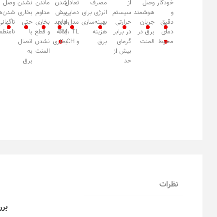
خودکار
وصل
از
مصرف
تعادل
شدن
ماندن
نشدن
وصل
و
هوشمند
سیستم
انرژی برای
دمایی در
بیش
مداوم
بخاری
شدن‌ه
دقیق
جریان
حرارتی
بهینه‌سازی
مدل‌های
از حد
بخاری
حتی
ناگهانی
دمای
برق در
در برابر
هزینه
TM، TL
بدنه
و قطع
با
نامنظم
محیط
المنت
گرمای
برق
و CH
بخاری
نشدن
اتصال
بیش از
المنت
به
حد
برق
نظرات
برر