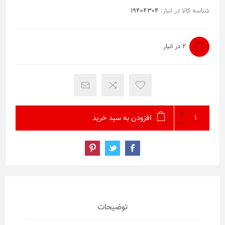
شناسه کالا در انبار:
19404304
2 در انبار
افزودن به سبد خرید
توضیحات