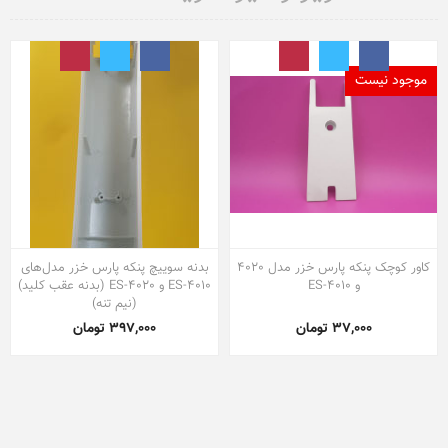
موجود نیست
کاور کوچک پنکه پارس خزر مدل 4020
بدنه سوییچ پنکه پارس خزر مدل‌های
و ES-4010
ES-4010 و ES-4020 (بدنه عقب کلید)
(نیم تنه)
37,000 تومان
397,000 تومان