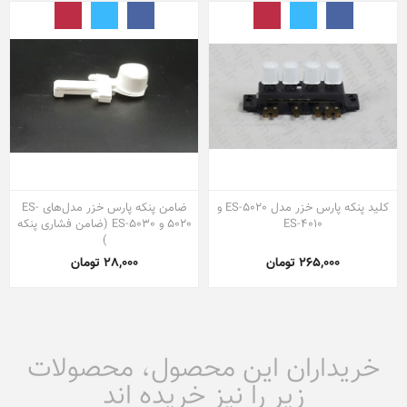
کلید پنکه پارس خزر مدل ES-5020 و
ضامن پنکه پارس خزر مدل‌های ES-
ES-4010
5020 و ES-5030 (ضامن فشاری پنکه
)
265,000 تومان
28,000 تومان
خریداران این محصول، محصولات
زیر را نیز خریده اند