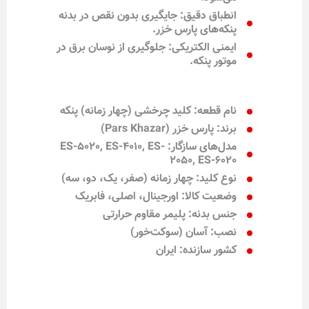
انطباق دقیق: جایگیری بدون نقص در بدنه
پنکه‌های پارس خزر.
ایمنی الکتریکی: جلوگیری از نوسان برق در
موتور پنکه.
نام قطعه: کلید چرخشی (چهار زمانه) پنکه
برند: پارس خزر (Pars Khazar)
مدل‌های سازگار: ES-5020, ES-4010, ES-
2050, ES-6020
نوع کلید: چهار زمانه (صفر، یک، دو، سه)
وضعیت کالا: اورجینال، اصلی، فابریک
جنس بدنه: پلیمر مقاوم حرارتی
نصب: آسان (سوکت‌خور)
کشور سازنده: ایران