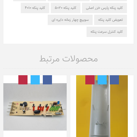
کلید پنکه پارس خزر اصلی
کلید پنکه 5020
کلید پنکه 4010
تعویض کلید پنکه
سوییچ چهار زمانه دایره ای
کلید کنترل سرعت پنکه
محصولات مرتبط