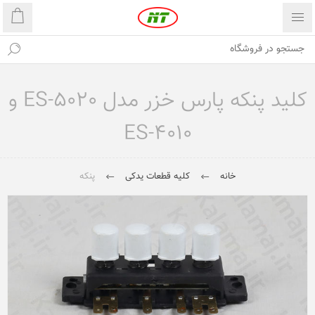
کلید پنکه پارس خزر مدل ES-5020 و
ES-4010
خانه
کلیه قطعات یدکی
پنکه