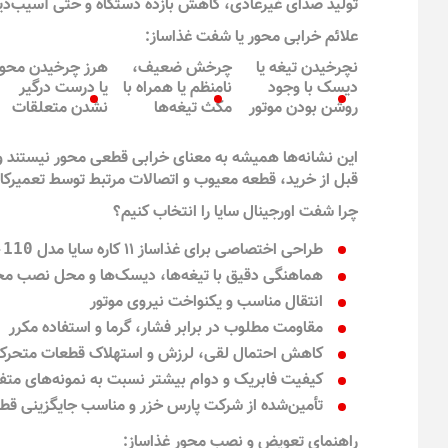
تولید صدای غیرعادی، کاهش بازده دستگاه و حتی آسیب‌د
علائم خرابی محور یا شفت غذاساز:
نچرخیدن تیغه یا
چرخش ضعیف،
هرز چرخیدن محور
دیسک با وجود
نامنظم یا همراه با
یا درست درگیر
روشن بودن موتور
مکث تیغه‌ها
نشدن متعلقات
این نشانه‌ها همیشه به معنای خرابی قطعی محور نیستند و
قبل از خرید، قطعه معیوب و اتصالات مرتبط توسط تعمیرکا
چرا شفت اورجینال سایا را انتخاب کنیم؟
طراحی اختصاصی برای غذاساز ۱۱ کاره سایا مدل
-110
هماهنگی دقیق با تیغه‌ها، دیسک‌ها و محل نصب مح
انتقال مناسب و یکنواخت نیروی موتور
مقاومت مطلوب در برابر فشار، گرما و استفاده مکرر
کاهش احتمال لقی، لرزش و استهلاک قطعات متحرک
کیفیت فابریک و دوام بیشتر نسبت به نمونه‌های متف
تأمین‌شده از شرکت پارس خزر و مناسب جایگزینی قط
راهنمای تعویض و نصب محور غذاساز: