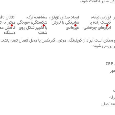
یدن سایر قطعات شود.
لق‌زدن تیغه،
ایجاد صدای تق‌تق،
مشاهده ترک،
انتقال نا
دیسک رنده یا
ساییدگی یا لرزش
شکستگی، خوردگی
موتور به ت
ابزارهای چرخشی
غیرعادی
یا تغییر شکل روی
کاهش عمل
شفت
دستگاه
 ممکن است ایراد از کوپلینگ، موتور، گیربکس یا محل اتصال تیغه باشد.
ر بررسی شوند.
CFP
ور
رقه
عه اصلی