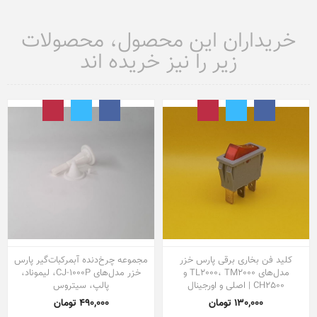
خریداران این محصول، محصولات
زیر را نیز خریده اند
کلید فن بخاری برقی پارس خزر
مجموعه چرخ‌دنده آبمرکبات‌گیر پارس
مدل‌های TL2000، TM2000 و
خزر مدل‌های CJ-1000P، لیموناد،
CH2500 | اصلی و اورجینال
پالپ، سیتروس
130,000 تومان
490,000 تومان