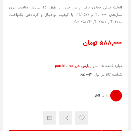
المنت یدکی بخاری برقی پارس خزر، با طول ۴۶ سانت، مناسب برای
مدل‌های TL2000 و TL2500، با کیفیت اورجینال و گرمادهی یکنواخت.
TL2000 و TL2500وCH-2500TL
588,000 تومان
تولید کننده ها:
سایا
,
پارس خزر parskhazar
شناسه کالا در انبار:
18500111
3 در انبار