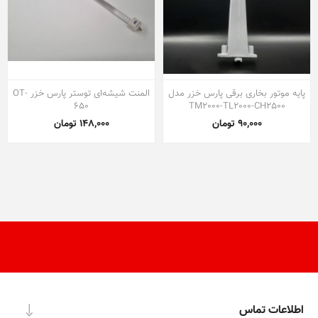
پایه موتور بخاری برقی پارس خزر مدل
المنت شیشه‌ای توستر پارس خزر OT-
650
TM2000-TL2000-CH2500
90,000 تومان
148,000 تومان
اطلاعات تماس