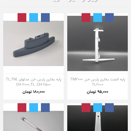
پایه المنت بخاری پارس خزر TM2000
پایه بخاری پارس خزر مدلهای TL,TM,
CH-2000,TL ,CH-2500
TL2000
95,000 تومان
180,000 تومان