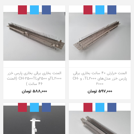
المنت حرارتی ۴۰ سانت بخاری برقی
المنت بخاری برقی بخاری پارس خزر
پارس خزر مدل‌های TL2000، و CH-
TL2000و 2500وCH-2500TL (المنت
2000
46 سانت )
597,000 تومان
588,000 تومان