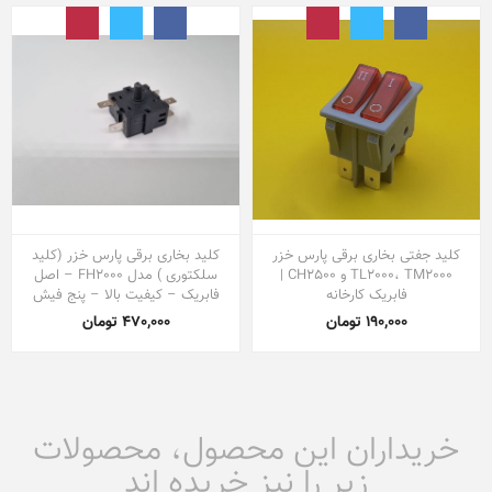
کلید جفتی بخاری برقی پارس خزر
کلید بخاری برقی پارس خزر (کلید
TL2000، TM2000 و CH2500 |
سلکتوری ) مدل FH2000 – اصل
فابریک کارخانه
فابریک – کیفیت بالا – پنج فیش
190,000 تومان
470,000 تومان
خریداران این محصول، محصولات
زیر را نیز خریده اند