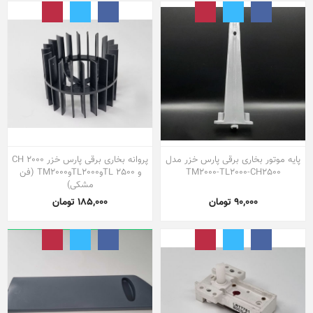
پایه موتور بخاری برقی پارس خزر مدل
پروانه بخاری برقی پارس خزر CH 2000
TM2000-TL2000-CH2500
و TL 2500وTL2000وTM2000 (فن
مشکی)
90,000 تومان
185,000 تومان