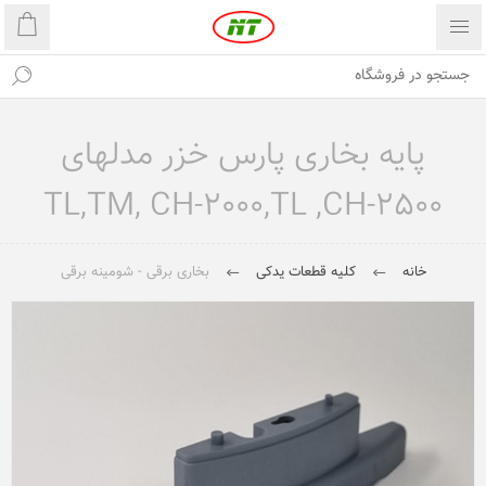
پایه بخاری پارس خزر مدلهای
TL,TM, CH-2000,TL ,CH-2500
خانه
کلیه قطعات یدکی
بخاری برقی - شومینه برقی