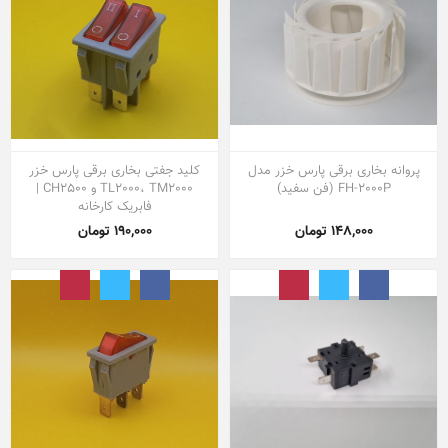
پروانه بخاری برقی پارس خزر مدل
کلید جفتی بخاری برقی پارس خزر
FH-2000P (فن سفید)
TL2000، TM2000 و CH2500 |
فابریک کارخانه
148,000 تومان
190,000 تومان