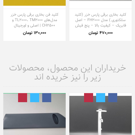
کلید بخاری برقی پارس خزر (کلید
کلید فن بخاری برقی پارس خزر
سلکتوری ) مدل FH2000 – اصل
مدل‌های TL2000، TM2000 و
فابریک – کیفیت بالا – پنج فیش
CH2500 | اصلی و اورجینال
470,000 تومان
130,000 تومان
خریداران این محصول، محصولات
زیر را نیز خریده اند